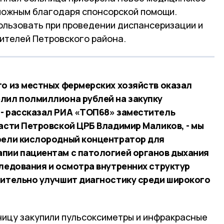
можным благодаря спонсорской помощи.
льзовать при проведении диспансеризации и
ителей Петровского района.
го из местных фермерских хозяйств оказал
лил полмиллиона рублей на закупку
- рассказал РИА «ТОП68» заместитель
части Петровской ЦРБ Владимир Маликов, - мы
рели кислородный концентратор для
пии пациентам с патологией органов дыхания
следования и осмотра внутренних структур
чительно улучшит диагностику среди широкого
ницу закупили пульсоксиметры и инфракрасные