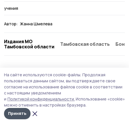
учения
Автор:
Жанна Шмелева
Издания МО
Тамбовская область
Бонд
Тамбовской области
Общество
Вчера, 19:16
На сайте используются cookie-файлы.
Продолжая
Роспотребнадзор напоминает петровцам,
пользоваться данным сайтом, вы подтверждаете свое
как правильно выбрать арбузы и дыни
согласие на использование файлов cookie в соответствии
с настоящим уведомлением
В период активного сезона продажи арбузов и дынь
и
Политикой конфиденциальности.
Использование «cookie»
Роспотребнадзор напоминает жителям Тамбовской
можно отменить в настройках браузера.
области о соблюдении санитарных норм.
Принять