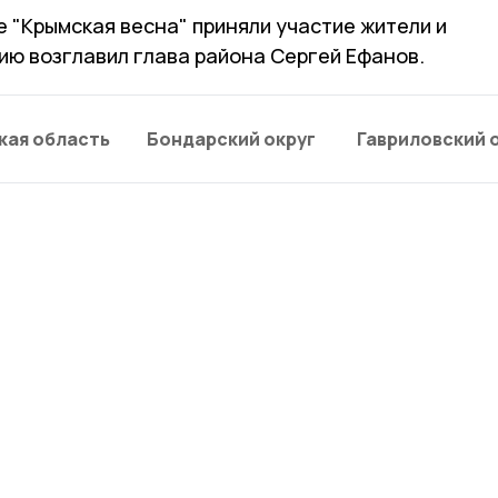
е "Крымская весна" приняли участие жители и
ию возглавил глава района Сергей Ефанов.
кая область
Бондарский округ
Гавриловский 