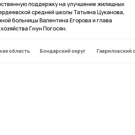
рственную поддержку на улучшение жилищных
бердеевской средней школы Татьяна Цуканова,
ной больницы Валентина Егорова и глава
хозяйства Гнун Погосян.
кая область
Бондарский округ
Гавриловский 