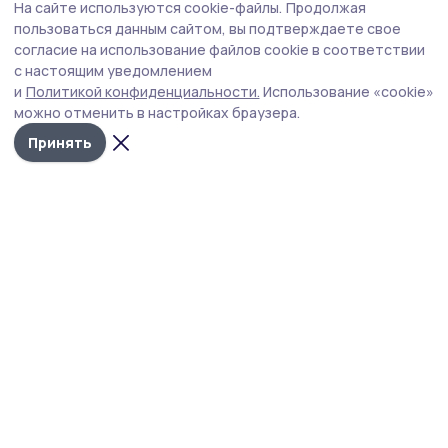
На сайте используются cookie-файлы.
Продолжая
пользоваться данным сайтом, вы подтверждаете свое
согласие на использование файлов cookie в соответствии
с настоящим уведомлением
и
Политикой конфиденциальности.
Использование «cookie»
можно отменить в настройках браузера.
Принять
Владимир Пеньков
Фото: Общественная палата Тамбовской области
Экспертное сообщество солидарно с позицией
члена СПЧ и главы Ассоциации НОМ
Александра Брода, озвученной им в ходе
презентации доклада. Брод подчеркнул
необходимость консолидации усилий для
качественного информирования граждан
о подготовке к выборам, оперативного