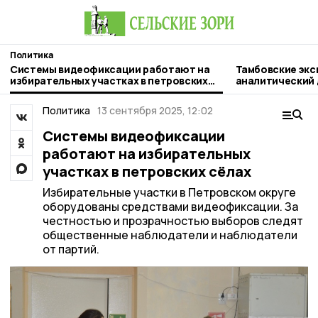
Политика
Системы видеофиксации работают на
Тамбовские экс
избирательных участках в петровских
аналитический
сёлах
«Независимый 
мониторинг»
Политика
13 сентября 2025, 12:02
Системы видеофиксации
работают на избирательных
участках в петровских сёлах
Избирательные участки в Петровском округе
оборудованы средствами видеофиксации. За
честностью и прозрачностью выборов следят
общественные наблюдатели и наблюдатели
от партий.