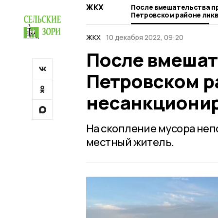
ЖКХ
После вмешательства п
Петровском районе лик
несанкционированную с
ЖКХ
10 декабря 2022, 09:20
После вмешат
Петровском р
несанкционир
На скопление мусора не
местный житель.