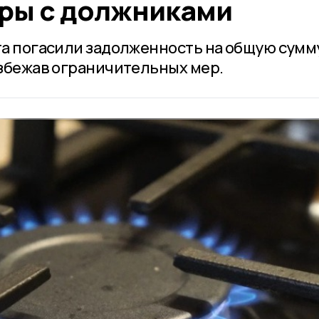
ры с должниками
нта погасили задолженность на общую сумм
избежав ограничительных мер.