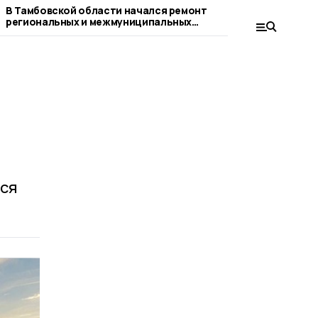
В Тамбовской области начался ремонт
Юные мастерицы
региональных и межмуниципальных
завоевали награ
дорог
конкурсе
лся