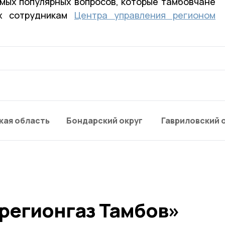
амых популярных вопросов, которые тамбовчане
ях сотрудникам
Центра управления регионом
кая область
Бондарский округ
Гавриловский 
регионгаз Тамбов»