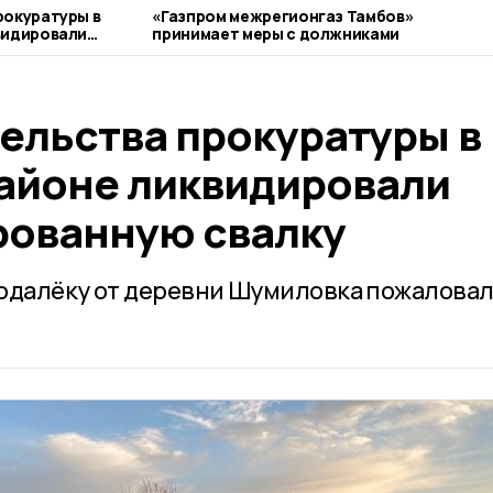
рокуратуры в
«Газпром межрегионгаз Тамбов»
видировали
принимает меры с должниками
валку
ельства прокуратуры в
айоне ликвидировали
ованную свалку
подалёку от деревни Шумиловка пожалова