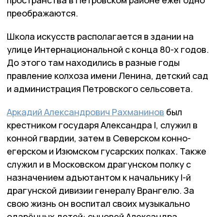
пространства в Петровском районе ежегодно
преображаются.
Школа искусств располагается в здании на
улице Интернациональной с конца 80-х годов.
До этого там находились в разные годы
правление колхоза имени Ленина, детский сад
и администрация Петровского сельсовета.
Аркадий Александрович Рахманинов
был
крестником государя Александра I, служил в
конной гвардии, затем в Северском конно-
егерском и Изюмском гусарских полках. Также
служил и в Московском драгунском полку с
назначением адъютантом к начальнику I-й
драгунской дивизии генералу Врангелю. За
свою жизнь он воспитал своих музыкально
одарённых детей: сыновей Александра,