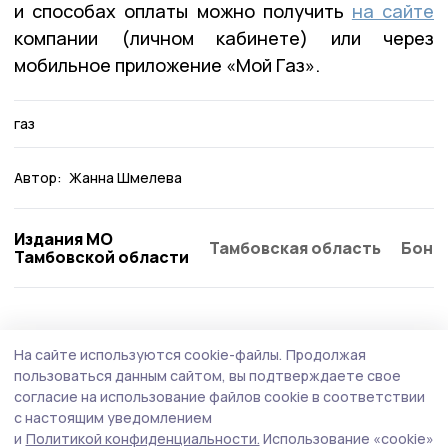
и способах оплаты можно получить
на сайте
компании (личном кабинете) или через
мобильное приложение «Мой Газ».
газ
Автор:
Жанна Шмелева
Издания МО
Тамбовская область
Бонд
Тамбовской области
ЖКХ
7 апреля , 14:01
На сайте используются cookie-файлы.
Продолжая
В Тамбовской области начался ремонт
пользоваться данным сайтом, вы подтверждаете свое
региональных и межмуниципальных дорог
согласие на использование файлов cookie в соответствии
с настоящим уведомлением
В Тамбовской области начались работы по устранению
и
Политикой конфиденциальности.
Использование «cookie»