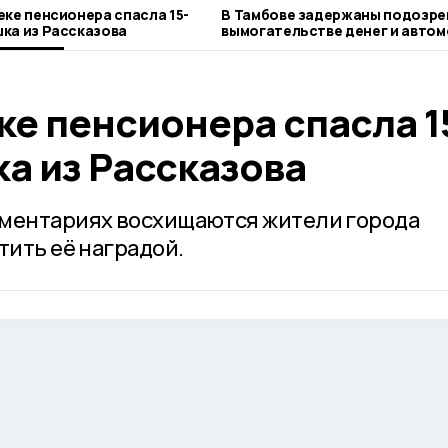
еке пенсионера спасла 15-
В Тамбове задержаны подозре
ка из Рассказова
вымогательстве денег и автом
местного жителя
ке пенсионера спасла 1
а из Рассказова
мментариях восхищаются жители города
тить её наградой.