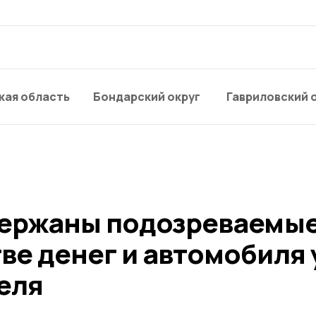
кая область
Бондарский округ
Гавриловский 
держаны подозреваемые
ве денег и автомобиля 
еля