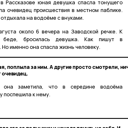
в Рассказове юная девушка спасла тонущего
ла очевидец происшествия в местном паблике.
 отдыхала на водоёме с внуками.
вгуста около 6 вечера на Заводской речке. К
в беде, бросилась девушка. Как пишут в
. Но именно она спасла жизнь человеку.
ая, поплыла за ним. А другие просто смотрели, ни
т очевидец.
 она заметила, что в середине водоёма
у поспешила к нему.
зяла его за подмышки и начала тянуть на себя. И