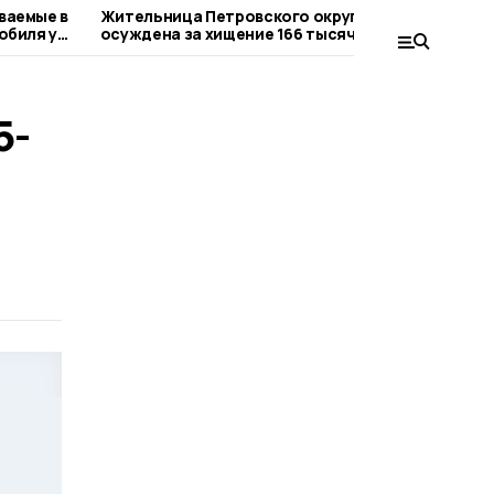
ваемые в
Жительница Петровского округа
Евге
обиля у
осуждена за хищение 166 тысяч рублей
пост
5-