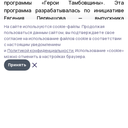
программы «Герои Тамбовщины». Эта
программа разрабатывалась по инициативе
Евгения Первышова — выпускника
федеральной программы «Время героев», и
На сайте используются cookie-файлы.
Продолжая
пользоваться данным сайтом, вы подтверждаете свое
реализовывалась вместе с его коллегами по
согласие на использование файлов cookie в соответствии
программе — Алексеем Кондратьевым и
с настоящим уведомлением
Константином Кутейниковым. Заявку в
и
Политикой конфиденциальности.
Использование «cookie»
программу подали почти 400 участников и
можно отменить в настройках браузера.
ветеранов СВО. После всех вступительных
Принять
испытаний участниками первого потока стали
27 ребят.
— У них уже есть важные управленческие
качества: умение принимать решения в самых
сложных ситуациях, брать на себя
ответственность и работать в команде. А