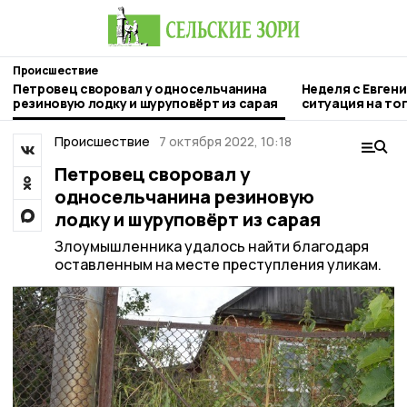
Происшествие
Петровец своровал у односельчанина
Неделя с Евген
резиновую лодку и шуруповёрт из сарая
ситуация на то
городе и приор
Происшествие
7 октября 2022, 10:18
Петровец своровал у
односельчанина резиновую
лодку и шуруповёрт из сарая
Злоумышленника удалось найти благодаря
оставленным на месте преступления уликам.