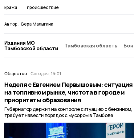
кража
происшествие
Автор:
Вера Малыгина
Издания МО
Тамбовская область
Бонд
Тамбовской области
Общество
Сегодня, 15:01
Неделя с Евгением Первышовым: ситуация
на топливном рынке, чистота в городе и
приоритеты образования
Губернатор держит на контроле ситуацию с бензином,
требует навести порядок с мусором в Тамбове.