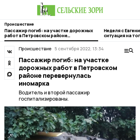
Происшествие
Пассажир погиб: на участке дорожных
Неделя с Евген
работ в Петровском районе
ситуация на то
перевернулась иномарка
городе и приор
Происшествие
5 сентября 2022, 13:34
Пассажир погиб: на участке
дорожных работ в Петровском
районе перевернулась
иномарка
Водитель и второй пассажир
госпитализированы.