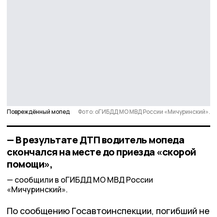
Повреждённый мопед
Фото: оГИБДД МО МВД России «Мичуринский».
— В результате ДТП водитель мопеда
скончался на месте до приезда «скорой
помощи»,
сообщили в оГИБДД МО МВД России
«Мичуринский».
По сообщению Госавтоинспекции, погибший не