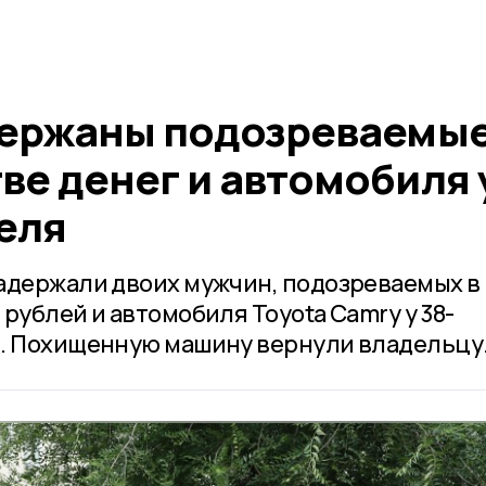
держаны подозреваемые
ве денег и автомобиля 
еля
адержали двоих мужчин, подозреваемых в
рублей и автомобиля Toyota Camry у 38-
я. Похищенную машину вернули владельцу