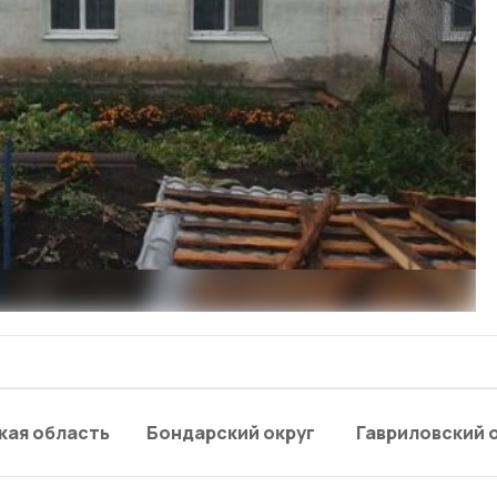
кая область
Бондарский округ
Гавриловский 