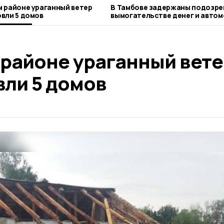
м районе ураганный ветер
В Тамбове задержаны подозре
вли 5 домов
вымогательстве денег и автом
местного жителя
 районе ураганный вете
вли 5 домов