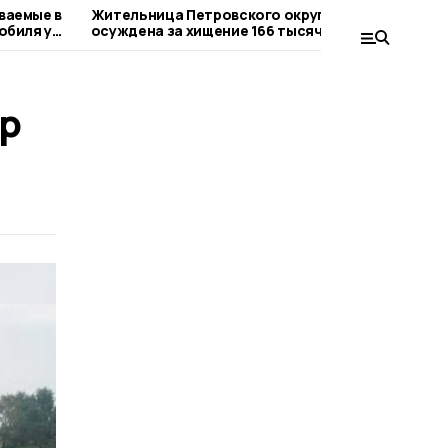
ваемые в
Жительница Петровского округа
Евге
обиля у
осуждена за хищение 166 тысяч рублей
пост
р