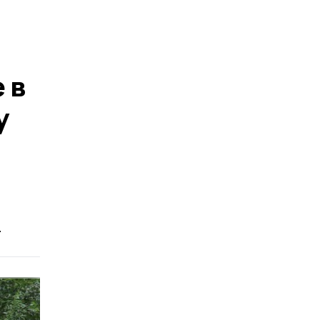
 в
у
.