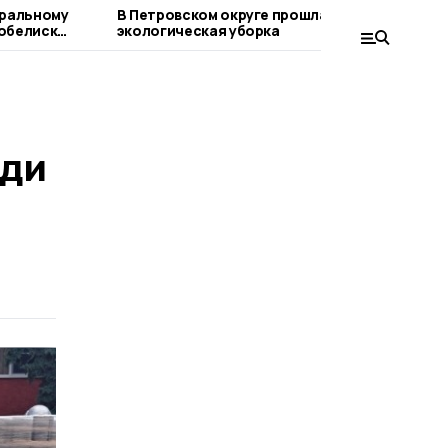
еральному
В Петровском округе прошла
В
обелиск
экологическая уборка
б
ади