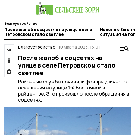
Благоустройство
После жалоб в соцсетях на улице в селе
Неделя с Евген
Петровском стало светлее
ситуация на то
городе и приор
Благоустройство
10 марта 2023, 15:01
После жалоб в соцсетях на
улице в селе Петровском стало
светлее
Районные службы починили фонарь уличного
освещения на улице 1-й Восточной в
райцентре. Это произошло после обращения в
соцсетях.