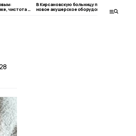
овым:
В Кирсановскую больницу поступило
В
ке, чистота в
новое акушерское оборудование
о
зования
с
28