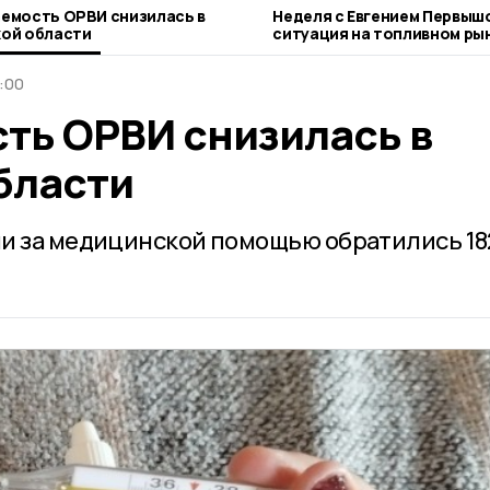
емость ОРВИ снизилась в
Неделя с Евгением Первыш
ой области
ситуация на топливном рын
городе и приоритеты обра
2:00
ть ОРВИ снизилась в
бласти
и за медицинской помощью обратились 18