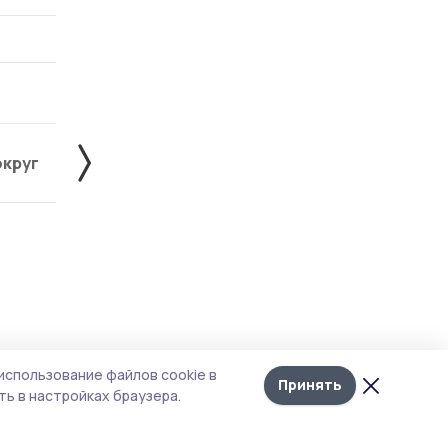
округ
Жердевский округ
Знаменский округ
Лента
10
использование файлов cookie в
новостей
Принять
ь в настройках браузера.