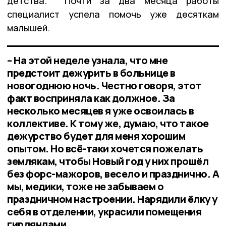
детства. Почти за два месяца работы
специалист успела помочь уже десяткам
малышей.
– На этой неделе узнала, что мне
предстоит дежурить в больнице в
новогоднюю ночь. Честно говоря, этот
факт восприняла как должное. За
несколько месяцев я уже освоилась в
коллективе. К тому же, думаю, что такое
дежурство будет для меня хорошим
опытом. Но всё-таки хочется пожелать
землякам, чтобы Новый год у них прошёл
без форс-мажоров, весело и празднично. А
мы, медики, тоже не забываем о
праздничном настроении. Нарядили ёлку у
себя в отделении, украсили помещения
гирляндами.