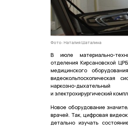
Фото: Наталия Шаталина
В июле материально-техни
отделения Кирсановской ЦР
медицинского оборудовани
видеокольпоскопическая си
наркозно-дыхательны
и электрохирургический компл
Новое оборудование значите
врачей. Так, цифровая видео
детально изучать состояни