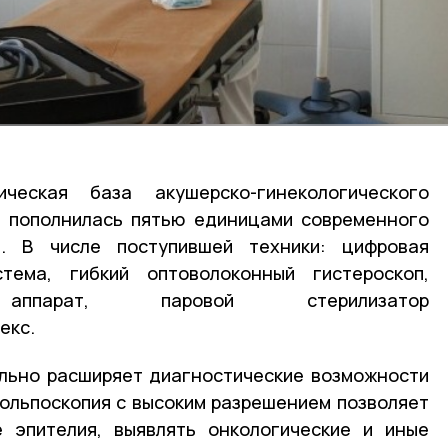
ческая база акушерско-гинекологического
Б пополнилась пятью единицами современного
я. В числе поступившей техники: цифровая
стема, гибкий оптоволоконный гистероскоп,
й аппарат, паровой стерилизатор
екс.
льно расширяет диагностические возможности
кольпоскопия с высоким разрешением позволяет
е эпителия, выявлять онкологические и иные