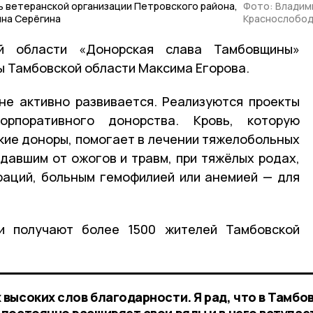
 ветеранской организации Петровского района,
Фото: Владим
ина Серёгина
Краснослобо
й области «Донорская слава Тамбовщины»
ы Тамбовской области Максима Егорова.
не активно развивается. Реализуются проекты
рпоративного донорства. Кровь, которую
ие доноры, помогает в лечении тяжелобольных
давшим от ожогов и травм, при тяжёлых родах,
раций, больным гемофилией или анемией — для
и получают более 1500 жителей Тамбовской
высоких слов благодарности. Я рад, что в Тамбо
постоянно расширяет свои ряды и в него вступае