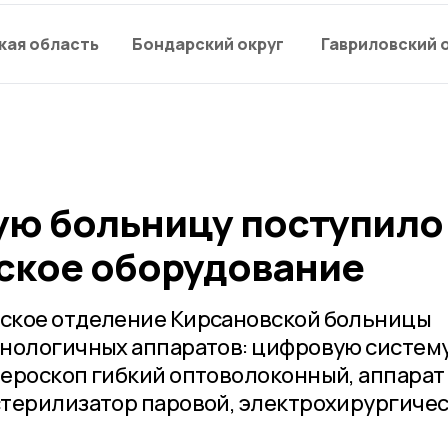
кая область
Бондарский округ
Гавриловский 
ую больницу поступило
ское оборудование
ское отделение Кирсановской больницы
хнологичных аппаратов: цифровую систем
ероскоп гибкий оптоволоконный, аппарат
стерилизатор паровой, электрохирургиче