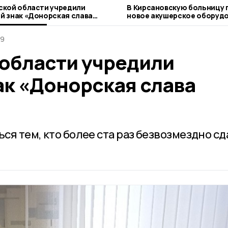
ской области учредили
В Кирсановскую больницу 
й знак «Донорская слава
новое акушерское оборуд
ины»
39
 области учредили
ак «Донорская слава
ься тем, кто более ста раз безвозмездно сд