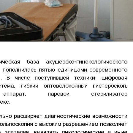
ческая база акушерско-гинекологического
Б пополнилась пятью единицами современного
я. В числе поступившей техники: цифровая
стема, гибкий оптоволоконный гистероскоп,
й аппарат, паровой стерилизатор
екс.
льно расширяет диагностические возможности
кольпоскопия с высоким разрешением позволяет
е эпителия, выявлять онкологические и иные