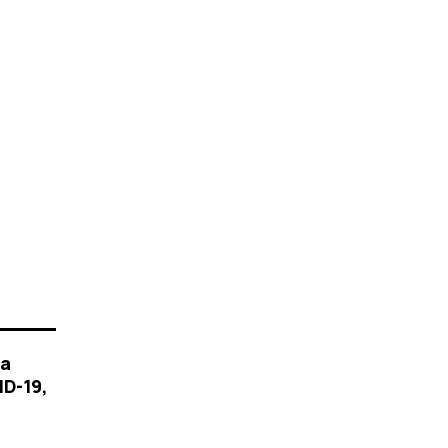
за
D-19,