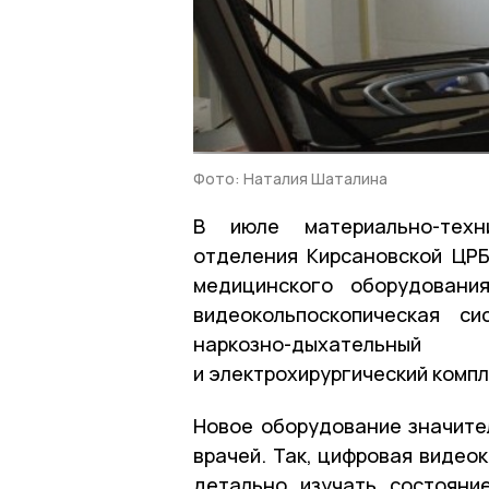
Фото: Наталия Шаталина
В июле материально-техни
отделения Кирсановской ЦР
медицинского оборудовани
видеокольпоскопическая си
наркозно-дыхательны
и электрохирургический компл
Новое оборудование значите
врачей. Так, цифровая видео
детально изучать состояни