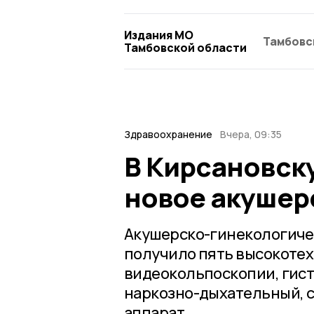
Издания МО
Тамбовс
Тамбовской области
Здравоохранение
Вчера, 09:35
В Кирсановск
новое акушер
Акушерско-гинекологиче
получило пять высокоте
видеокольпоскопии, гист
наркозно-дыхательный, 
аппарат.