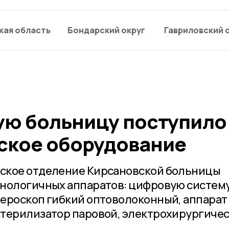
кая область
Бондарский округ
Гавриловский 
ую больницу поступило
ское оборудование
ское отделение Кирсановской больницы
хнологичных аппаратов: цифровую систем
ероскоп гибкий оптоволоконный, аппарат
стерилизатор паровой, электрохирургиче