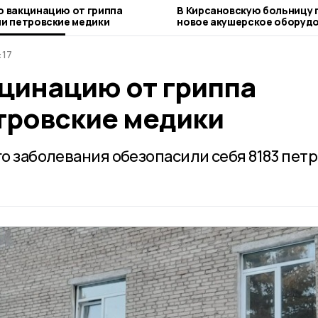
 вакцинацию от гриппа
В Кирсановскую больницу 
и петровские медики
новое акушерское оборуд
:17
цинацию от гриппа
тровские медики
го заболевания обезопасили себя 8183 пет