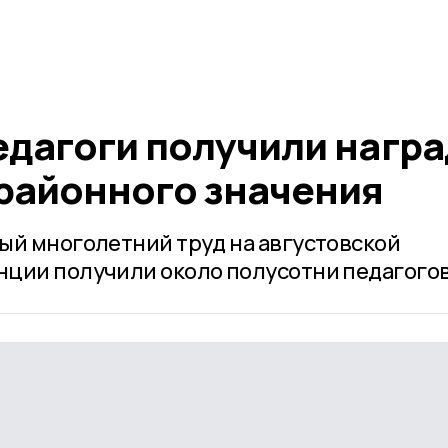
едагоги получили нагр
 районного значения
ый многолетний труд на августовской
ции получили около полусотни педагогов