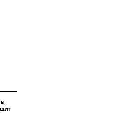
ы,
одит