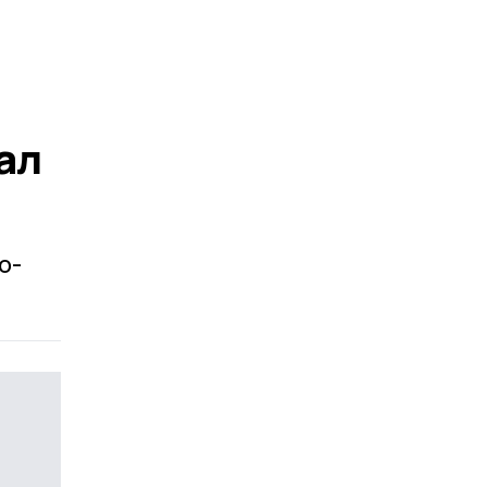
ал
о-