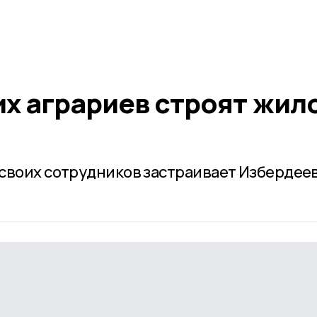
их аграриев строят жил
своих сотрудников застраивает Избердее