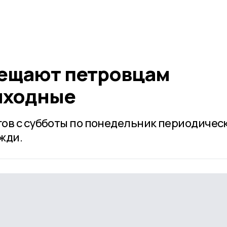
ещают петровцам
ыходные
ов с субботы по понедельник периодичес
жди.