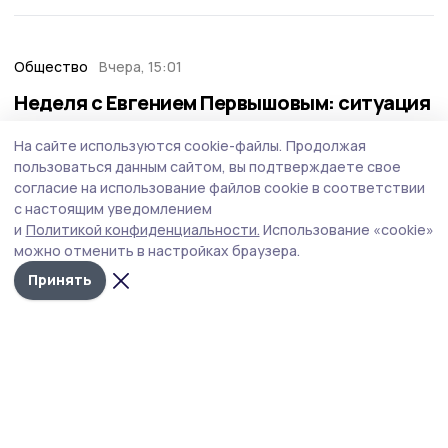
Общество
Вчера, 15:01
Неделя с Евгением Первышовым: ситуация
на топливном рынке, чистота в городе и
На сайте используются cookie-файлы.
Продолжая
приоритеты образования
пользоваться данным сайтом, вы подтверждаете свое
Губернатор держит на контроле ситуацию с бензином,
согласие на использование файлов cookie в соответствии
требует навести порядок с мусором в Тамбове.
с настоящим уведомлением
и
Политикой конфиденциальности.
Использование «cookie»
можно отменить в настройках браузера.
Принять