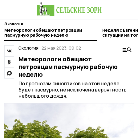
Экология
Метеорологи обещают петровцам
Неделя с Евген
пасмурную рабочую неделю
ситуация на то
городе и приор
Экология
22 мая 2023, 09:02
Метеорологи обещают
петровцам пасмурную рабочую
неделю
По прогнозам синоптиков на этой неделе
будет пасмурно, не исключена вероятность
небольшого дождя.