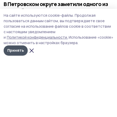
В Петровском округе заметили одного из
крупнейших жуков Европы
На сайте используются cookie-файлы.
Продолжая
Необычного гостя заметила у себя во дворе
пользоваться данным сайтом, вы подтверждаете свое
жительница Петровского Ирина Воробьева — крупного
согласие на использование файлов cookie в соответствии
жука-усача с длинными зубчатыми усами. Он относится
с настоящим уведомлением
к числу крупнейших представителей своего семейства
и
Политикой конфиденциальности.
Использование «cookie»
в Европе и занимает третье место по размерам среди
можно отменить в настройках браузера.
жуков в России.
Принять