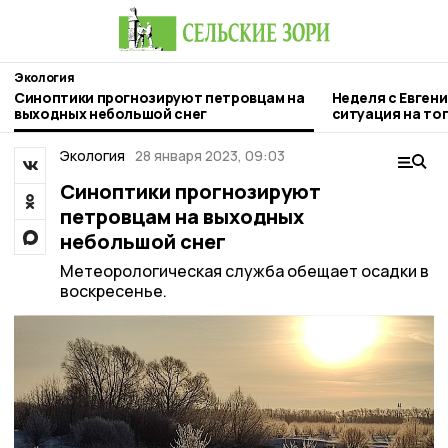
Экология
Синоптики прогнозируют петровцам на
Неделя с Евген
выходных небольшой снег
ситуация на то
городе и приор
Экология
28 января 2023, 09:03
Синоптики прогнозируют
петровцам на выходных
небольшой снег
Метеорологическая служба обещает осадки в
воскресенье.