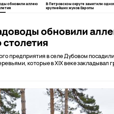
оды обновили аллею
В Петровском округе заметили одног
летия
крупнейших жуков Европы
адоводы обновили алл
 столетия
ого предприятия в селе Дубовом посадил
ревьями, которые в XIX веке закладывал 