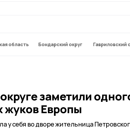
кая область
Бондарский округ
Гавриловский 
 округе заметили одног
х жуков Европы
ла у себя во дворе жительница Петровско