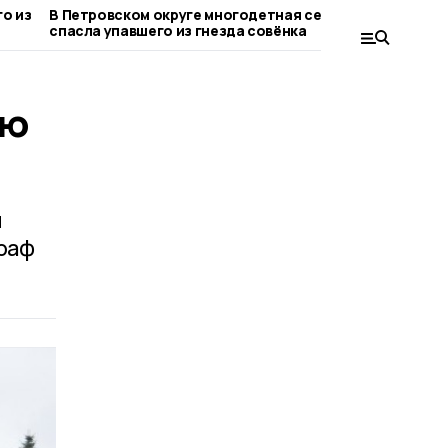
о из
В Петровском округе многодетная семья
За америка
спасла упавшего из гнезда совёнка
крупные ш
ею
и
граф