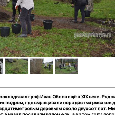
закладывал граф Иван Облов ещё в XIX веке. Рядо
я ипподром, где выращивали породистых рысаков 
адцатиметровым деревьям около двухсот лет. М
т 5 назад посадили рядом ели, а в этом году доп