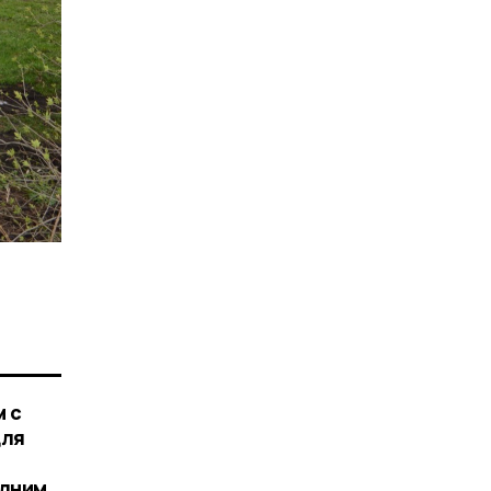
м с
для
ы
олним