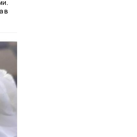
ми.
а в