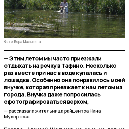
Фото: Вера Малыгина
— Этим летом мы часто приезжали
отдыхать на речку в Тафино. Несколько
раз вместе при нас в воде купалась и
лошадка. Особенно она понравилось моей
внучке, которая приезжает к нам летом из
города. Внучка даже попросилась
сфотографироваться верхом,
рассказала жительница райцентра Нина
Мухортова.