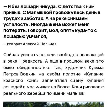
— Я без лошади никуда. С детства к ним
привык. С Малышкой провожу весь день в
трудах и заботах. А на реке снимаем
усталость. Иногда жена может меня
потерять. Говорит, мол, опять куда-то с
лошадью умчался,
говорит Алексей Шальнев.
Сейчас увидеть лошадь свободно плавающей
в реке - редкость. А еще в прошлом веке это
было обыденностью. Так, художник Кузьма
Петров-Водкин на своём полотне «Купание
красного коня» запечатлел сцену купания
лошадей и мальчишек на Волге. Коня рисовал с
реального жеребца по имени Мальчик.