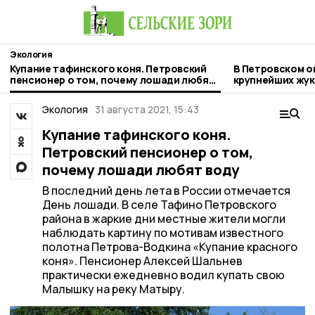
Экология
Купание тафинского коня. Петровский
В Петровском о
пенсионер о том, почему лошади любят
крупнейших жук
воду
Экология
31 августа 2021, 15:43
Купание тафинского коня.
Петровский пенсионер о том,
почему лошади любят воду
В последний день лета в России отмечается
День лошади. В селе Тафино Петровского
района в жаркие дни местные жители могли
наблюдать картину по мотивам известного
полотна Петрова-Водкина «Купание красного
коня». Пенсионер Алексей Шальнев
практически ежедневно водил купать свою
Малышку на реку Матыру.