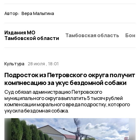
Автор:
Вера Малыгина
Издания МО
Тамбовская область
Бонд
Тамбовской области
Культура
28 июля , 18:01
Подросток из Петровского округа получит
компнесацию за укус бездомной собаки
Суд обязал администрацию Петровского
муниципального округа выплатить 5 тысяч рублей
компенсации морального вреда подростку, которого
укусила бездомная собака.