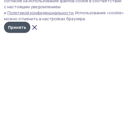
Петровском округе отменён
согласие на использование файлов cookie в соответствии
с настоящим уведомлением
В Петровском округе отменён фестиваль «Фруктовый
и
Политикой конфиденциальности.
Использование «cookie»
вернисаж». Решение принято антитеррористической
можно отменить в настройках браузера.
комиссией в целях обеспечения безопасности.
Принять
Фото: Вера Малыгина/архив редакции
Администрация Петровского муниципального