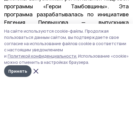
программы «Герои Тамбовщины». Эта
программа разрабатывалась по инициативе
Евгения Первышова — выпускника
федеральной программы «Время героев», и
На сайте используются cookie-файлы.
Продолжая
пользоваться данным сайтом, вы подтверждаете свое
реализовывалась вместе с его коллегами по
согласие на использование файлов cookie в соответствии
программе — Алексеем Кондратьевым и
с настоящим уведомлением
Константином Кутейниковым. Заявку в
и
Политикой конфиденциальности.
Использование «cookie»
программу подали почти 400 участников и
можно отменить в настройках браузера.
ветеранов СВО. После всех вступительных
Принять
испытаний участниками первого потока стали
27 ребят.
— У них уже есть важные управленческие
качества: умение принимать решения в самых
сложных ситуациях, брать на себя
ответственность и работать в команде. А