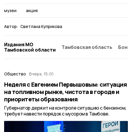
музеи
акция
Автор:
Светлана Куприкова
Издания МО
Тамбовская область
Бонд
Тамбовской области
Общество
Вчера, 15:01
Неделя с Евгением Первышовым: ситуация
на топливном рынке, чистота в городе и
приоритеты образования
Губернатор держит на контроле ситуацию с бензином,
требует навести порядок с мусором в Тамбове.