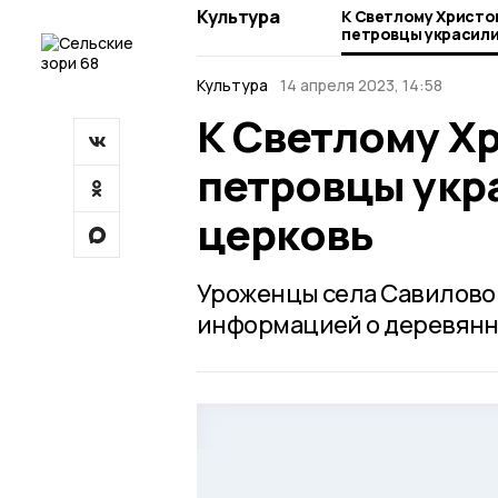
Культура
К Светлому Христо
петровцы украсил
церковь
Культура
14 апреля 2023, 14:58
К Светлому Х
петровцы укр
церковь
Уроженцы села Савилово 
информацией о деревянн