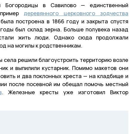
й Богородицы в Савилово — единственный
 пример
деревянного церковного зодчества
была построена в 1866 году и закрыта спустя
е годы был склад зерна. Больше полувека назад
стали жить люди. Однако сюда продолжали
год на могилы к родственникам.
ы села решили благоустроить территорию возле
ник и выпилили кустарник. Помимо макетов они
овить и два поклонных креста — на кладбище и
нии после посевной им обещал помочь местный
в
. Железные кресты уже изготовил Виктор