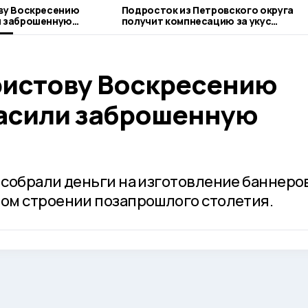
ву Воскресению
Подросток из Петровского округа
и заброшенную
получит компнесацию за укус
бездомной собаки
ристову Воскресению
асили заброшенную
собрали деньги на изготовление баннеров
ом строении позапрошлого столетия.