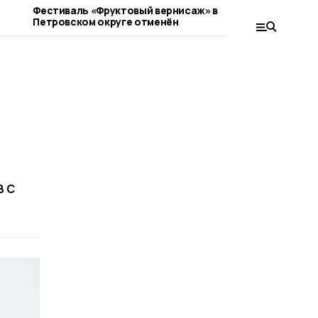
Фестиваль «Фруктовый вернисаж» в
«Мам, а это
Петровском округе отменён
округе дет
кино Гайда
 с