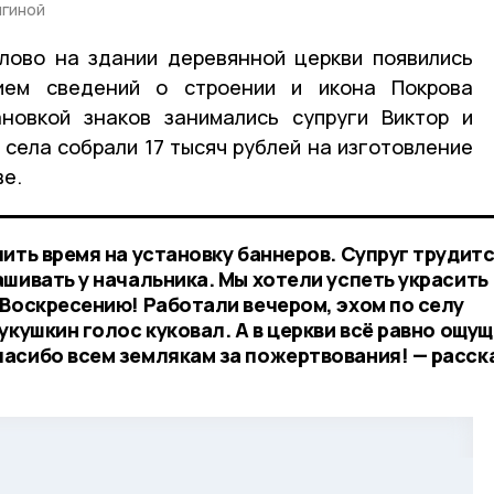
гиной
лово на здании деревянной церкви появились
нием сведений о строении и икона Покрова
ановкой знаков занимались супруги Виктор и
села собрали 17 тысяч рублей на изготовление
ве.
ить время на установку баннеров. Супруг трудитс
шивать у начальника. Мы хотели успеть украсить
 Воскресению! Работали вечером, эхом по селу
укушкин голос куковал. А в церкви всё равно ощу
асибо всем землякам за пожертвования! — расск