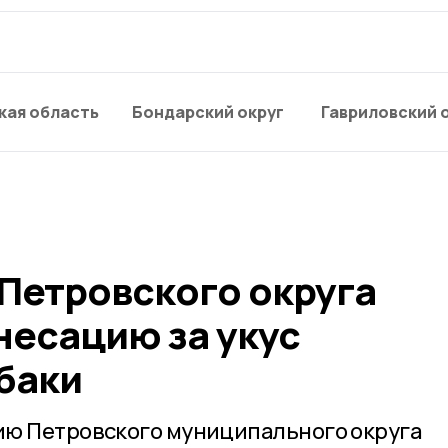
кая область
Бондарский округ
Гавриловский 
 Петровского округа
несацию за укус
баки
ию Петровского муниципального округа