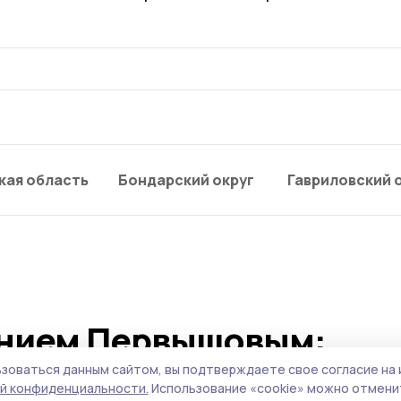
кая область
Бондарский округ
Гавриловский 
ением Первышовым:
опливном рынке, чистот
зоваться данным сайтом, вы подтверждаете свое согласие на 
й конфиденциальности.
Использование «cookie» можно отменит