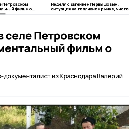
ле Петровском
Неделя с Евгением Первышовым:
альный фильм о
ситуация на топливном рынке, чисто
городе и приоритеты образования
в селе Петровском
ментальный фильм о
р-документалист из Краснодара Валерий