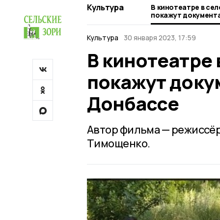
Культура
В кинотеатре в се
покажут документ
Донбассе
Культура
30 января 2023, 17:59
В кинотеатре 
покажут доку
Донбассе
Автор фильма — режиссё
Тимощенко.