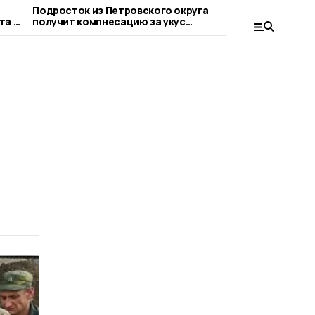
Подросток из Петровского округа
Фестиваль 
та в
получит компнесацию за укус
Петровском
бездомной собаки