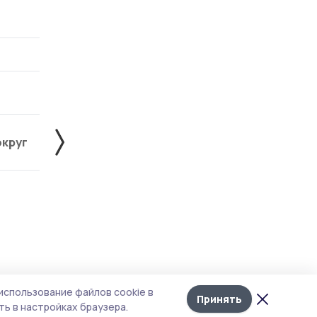
округ
Жердевский округ
Знаменский округ
Лента
10
а в
использование файлов cookie в
новостей
Принять
ь в настройках браузера.