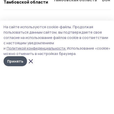
Тамбовской области
Культура
28 июля , 14:41
На сайте используются cookie-файлы.
Продолжая
Фестиваль «Фруктовый вернисаж» в
пользоваться данным сайтом, вы подтверждаете свое
Петровском округе отменён
согласие на использование файлов cookie в соответствии
с настоящим уведомлением
В Петровском округе отменён фестиваль «Фруктовый
и
Политикой конфиденциальности.
Использование «cookie»
вернисаж». Решение принято антитеррористической
можно отменить в настройках браузера.
комиссией в целях обеспечения безопасности.
Принять