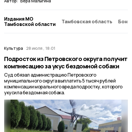
Автор:
Вера Малыгина
Издания МО
Тамбовская область
Бонд
Тамбовской области
Культура
28 июля , 18:01
Подросток из Петровского округа получит
компнесацию за укус бездомной собаки
Суд обязал администрацию Петровского
муниципального округа выплатить 5 тысяч рублей
компенсации морального вреда подростку, которого
укусила бездомная собака.