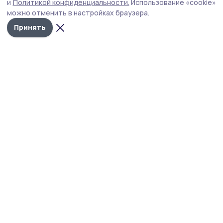
и
Политикой конфиденциальности.
Использование «cookie»
вернисаж». Решение принято антитеррористической
можно отменить в настройках браузера.
комиссией в целях обеспечения безопасности.
Принять
Фото: Вера Малыгина/архив редакции
Администрация Петровского муниципального
округа сообщает, что VII фестиваль
«Фруктовый вернисаж», который традиционно