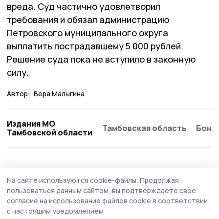
вреда. Суд частично удовлетворил
требования и обязал администрацию
Петровского муниципального округа
выплатить пострадавшему 5 000 рублей.
Решение суда пока не вступило в законную
силу.
Автор:
Вера Малыгина
Издания МО
Тамбовская область
Бонд
Тамбовской области
Культура
28 июля , 14:41
На сайте используются cookie-файлы.
Продолжая
Фестиваль «Фруктовый вернисаж» в
пользоваться данным сайтом, вы подтверждаете свое
Петровском округе отменён
согласие на использование файлов cookie в соответствии
с настоящим уведомлением
В Петровском округе отменён фестиваль «Фруктовый