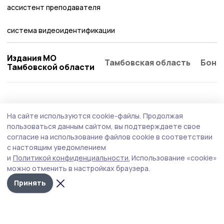
ассистент преподавателя
система видеоидентификации
Издания МО
Тамбовская область
Бонд
Тамбовской области
Бизнес
6 июня , 16:00
На сайте используются cookie-файлы.
Продолжая
Искусственный интеллект меняет не саму
пользоваться данным сайтом, вы подтверждаете свое
профессию, а навыки внутри неё
согласие на использование файлов cookie в соответствии
с настоящим уведомлением
На ПМЭФ-2026 Александр Ведяхин представил итоги
и
Политикой конфиденциальности.
Использование «cookie»
масштабного исследования о влиянии искусственного
можно отменить в настройках браузера.
интеллекта на рынок труда.
Принять