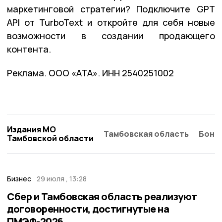
маркетинговой стратегии? Подключите GPT
API от TurboText и откройте для себя новые
возможности в создании продающего
контента.
Реклама. ООО «АТА». ИНН 2540251002
Издания МО
Тамбовская область
Бонд
Тамбовской области
Бизнес
29 июля , 13:28
Сбер и Тамбовская область реализуют
договоренности, достигнутые на
ПМЭФ-2026