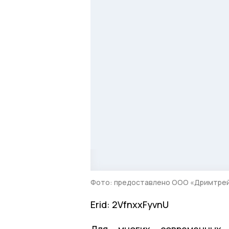
Фото: предоставлено ООО «Дримтре
Erid: 2VfnxxFyvnU
Для многих современных