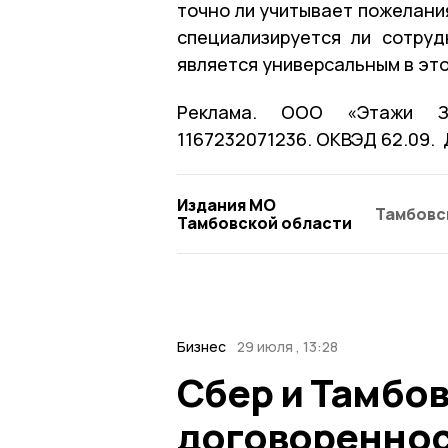
точно ли учитывает пожелания
специализируется ли сотру
является универсальным в эт
Реклама. ООО «Этажи За
1167232071236. ОКВЭД 62.09.
Издания МО
Тамбовс
Тамбовской области
Бизнес
29 июля , 13:28
Сбер и Тамбо
договореннос