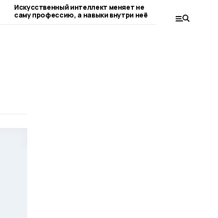
Искусственный интеллект меняет не
Цифровой дво
саму профессию, а навыки внутри неё