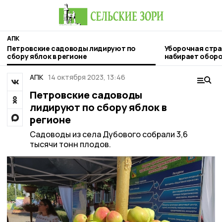
АПК
Петровские садоводы лидируют по
Уборочная стра
сбору яблок в регионе
набирает обор
АПК
14 октября 2023, 13:46
Петровские садоводы
лидируют по сбору яблок в
регионе
Садоводы из села Дубового собрали 3,6
тысячи тонн плодов.