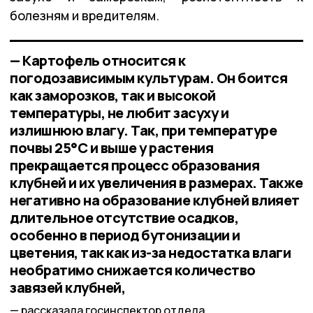
болезням и вредителям.
— Картофель относится к
погодозависимым культурам. Он боится
как заморозков, так и высокой
температуры, не любит засуху и
излишнюю влагу. Так, при температуре
почвы 25°C и выше у растения
прекращается процесс образования
клубней и их увеличения в размерах. Также
негативно на образование клубней влияет
длительное отсутствие осадков,
особенно в период бутонизации и
цветения, так как из-за недостатка влаги
необратимо снижается количество
завязей клубней,
рассказала госинспектор отдела