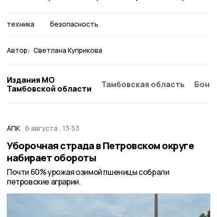
техника
безопасность
Автор:
Светлана Куприкова
Издания МО
Тамбовская область
Бонд
Тамбовской области
АПК
6 августа , 13:53
Уборочная страда в Петровском округе
набирает обороты
Почти 60% урожая озимой пшеницы собрали
петровские аграрии.