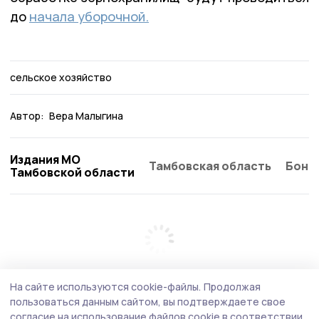
до
начала уборочной.
сельское хозяйство
Автор:
Вера Малыгина
Издания МО
Тамбовская область
Бонд
Тамбовской области
На сайте используются cookie-файлы.
Продолжая
пользоваться данным сайтом, вы подтверждаете свое
согласие на использование файлов cookie в соответствии