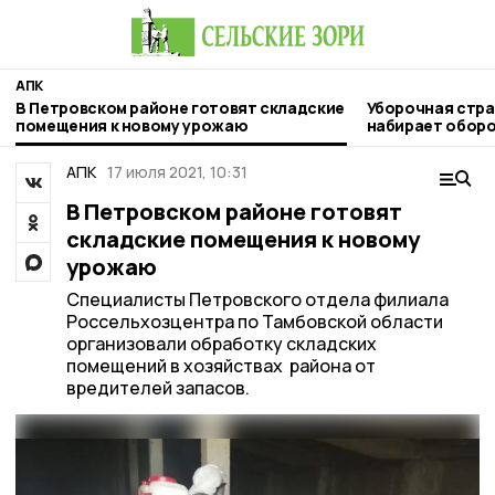
АПК
В Петровском районе готовят складские
Уборочная стра
помещения к новому урожаю
набирает обор
АПК
17 июля 2021, 10:31
В Петровском районе готовят
складские помещения к новому
урожаю
Специалисты Петровского отдела филиала
Россельхозцентра по Тамбовской области
организовали обработку складских
помещений в хозяйствах района от
вредителей запасов.