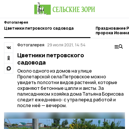
Фотогалерея
Цветники петровского садовода
Празднование 
пророка Иоанна
Новоситовке
Фотогалерея
29 июля 2021, 14:54
Цветники петровского
садовода
Около одного из домов на улице
Пролетарской села Петровское можно
увидеть полсотни видов растений, которые
охраняют бетонные цапли и аисты. За
палисадником хозяйка дома Татьяна Борисова
следит ежедневно: с утра перед работой и
после неё — вечером.