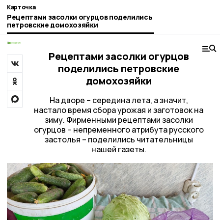
Карточка
Рецептами засолки огурцов поделились
петровские домохозяйки
Рецептами засолки огурцов
поделились петровские
домохозяйки
На дворе – середина лета, а значит,
настало время сбора урожая и заготовок на
зиму. Фирменными рецептами засолки
огурцов – непременного атрибута русского
застолья – поделились читательницы
нашей газеты.