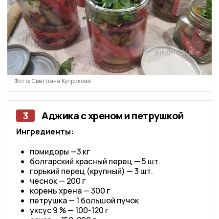
Фото: Светлана Куприкова
3
Аджика с хреном и петрушкой
Ингредиенты:
помидоры —3 кг
болгарский красный перец — 5 шт.
горький перец (крупный) — 3 шт.
чеснок — 200 г
корень хрена — 300 г
петрушка — 1 большой пучок
уксус 9 % — 100-120 г