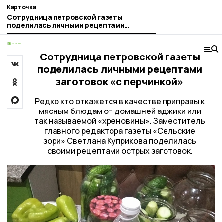
Карточка
Сотрудница петровской газеты
поделилась личными рецептами
заготовок «с перчинкой»
Сотрудница петровской газеты
поделилась личными рецептами
заготовок «с перчинкой»
Редко кто откажется в качестве приправы к
мясным блюдам от домашней аджики или
так называемой «хреновины». Заместитель
главного редактора газеты «Сельские
зори» Светлана Куприкова поделилась
своими рецептами острых заготовок.