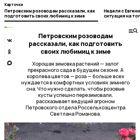
Карточка
Петровским розоводам рассказали, как
Неделя с Евген
подготовить своих любимиц к зиме
ситуация на то
городе и приор
Петровским розоводам
рассказали, как подготовить
своих любимиц к зиме
Хорошая зимовка растений — залог
прекрасного сада в будущем сезоне. А
королева цветов — роза — больше всех
нуждается в комфортных условиях зимнего
сна. Что нужно сделать, чтобы розовые
кусты успешно перезимовали,
рассказывает ведущий агроном
Петровского отдела Россельхозцентра
Светлана Романова.