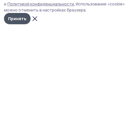
и
Политикой конфиденциальности.
Использование «cookie»
можно отменить в настройках браузера.
Принять
Сельские зори 68
Новости
Истории
Карточки
Фотогалереи
Проекты
Новости компаний
Документы НПА
Объявления
Подписка на газету