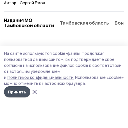
Автор:
Сергей Ежов
Издания МО
Тамбовская область
Бонд
Тамбовской области
Статья
22 июля , 13:02
На сайте используются cookie-файлы.
Продолжая
Из Большого Избердея – в большие
пользоваться данным сайтом, вы подтверждаете свое
города. Как учёный более 30 лет
согласие на использование файлов cookie в соответствии
с настоящим уведомлением
развивает питомник в Петровском округе
и
Политикой конфиденциальности.
Использование «cookie»
Питомник из тамбовского села Большой Избердей
можно отменить в настройках браузера.
снабжает растениями столицу и Петербург. Его
Принять
основатель, кандидат сельхознаук Алексей Осипов,
рассказал, почему саженцы теперь растят в
контейнерах круглый год и зачем выращивать растения
без подкормок.