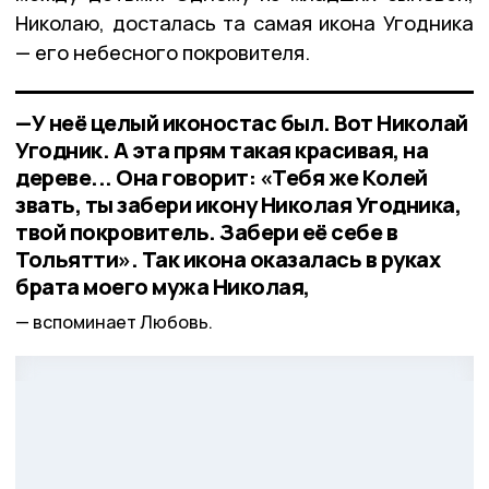
Николаю, досталась та самая икона Угодника
— его небесного покровителя.
—У неё целый иконостас был. Вот Николай
Угодник. А эта прям такая красивая, на
дереве... Она говорит: «Тебя же Колей
звать, ты забери икону Николая Угодника,
твой покровитель. Забери её себе в
Тольятти». Так икона оказалась в руках
брата моего мужа Николая,
вспоминает Любовь.