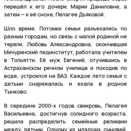
перешёл к его дочери, Марии Даниловне, а
затем — к её снохе, Пелагее Дьяковой.
Шло время. Потомки семьи разъехались по
разным городам, но связь с малой родиной не
теряли. Любовь Александровна, окончившая
Мичуринский пединститут, работала учителем
в Тольятти. Её муж Евгений, отучившись в
Астраханском речном училище и походив по
воде, устроился на ВАЗ. Каждое лето семья с
детьми снаряжалась и ехала в родное
Тынково.
В середине 2000-х годов свекровь, Пелагея
Васильевна, достигнув солидного возраста,
решила распределить семейные реликвии
между детьми. Одному из младших сыновей,