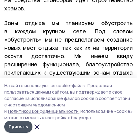
храмов.
Зоны отдыха мы планируем обустроить
в каждом крупном селе. Под словом
«обустроить» мы не предполагаем создание
новых мест отдыха, так как их на территории
округа достаточно. Мы имеем ввиду
расширение функционала, благоустройство
прилегающих к существующим зонам отдыха
территорий.
На сайте используются cookie-файлы.
Продолжая
пользоваться данным сайтом, вы подтверждаете свое
Кстати, в нынешнем году 10 бывших
согласие на использование файлов cookie в соответствии
сельсоветов планируют принять участие
с настоящим уведомлением
в инициативном бюджетировании. При
и
Политикой конфиденциальности.
Использование «cookie»
можно отменить в настройках браузера.
получении средств от хозяйствующих
Принять
субъектов или граждан каждое село
по данному проекту сможет получить до двух