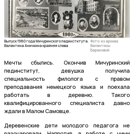
Выпуск 1980 года Мичуринского пединститута.
Фото: из архива
Валентина Аничкина крайняя слева
Валентины
Барановой
Мечты сбылись. Окончив Мичуринский
пединститут, девушка получила
специальность филолога с правом
преподавания немецкого языка и поехала
работать в деревню. Такого
квалифицированного специалиста давно
ждали в Малом Самовце.
Деревенские дети молодого педагога не
разочаровали. Напротив, в работе с ними