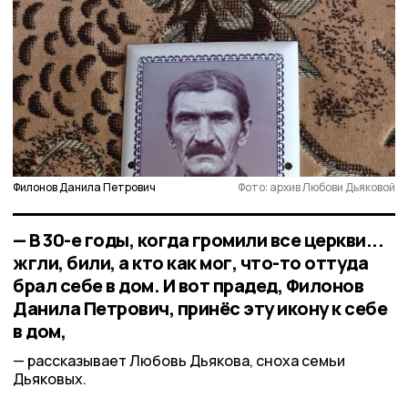
Филонов Данила Петрович
Фото: архив Любови Дьяковой
— В 30-е годы, когда громили все церкви...
жгли, били, а кто как мог, что-то оттуда
брал себе в дом. И вот прадед, Филонов
Данила Петрович, принёс эту икону к себе
в дом,
рассказывает Любовь Дьякова, сноха семьи
Дьяковых.