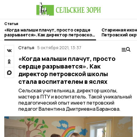
Статья
«Когда малыши плачут, просто сердце
Старинная икон
разрывается». Как директор петровской
Петровский окр
школы стала воспитателем в яслях
Статья
5 октября 2021, 13:37
«Когда малыши плачут, просто
сердце разрывается». Как
директор петровской школы
стала воспитателем в яслях
Сельская учительница, директор школы,
мастер в ПТУ и воспитатель. Такой уникальный
педагогический опыт имеет петровский
педагог Валентина Дмитриевна Баранова.