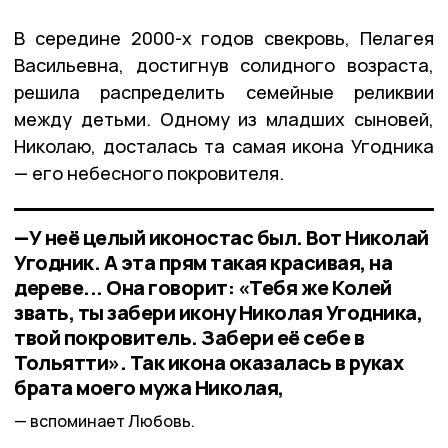
В середине 2000-х годов свекровь, Пелагея
Васильевна, достигнув солидного возраста,
решила распределить семейные реликвии
между детьми. Одному из младших сыновей,
Николаю, досталась та самая икона Угодника
— его небесного покровителя.
—У неё целый иконостас был. Вот Николай
Угодник. А эта прям такая красивая, на
дереве... Она говорит: «Тебя же Колей
звать, ты забери икону Николая Угодника,
твой покровитель. Забери её себе в
Тольятти». Так икона оказалась в руках
брата моего мужа Николая,
вспоминает Любовь.