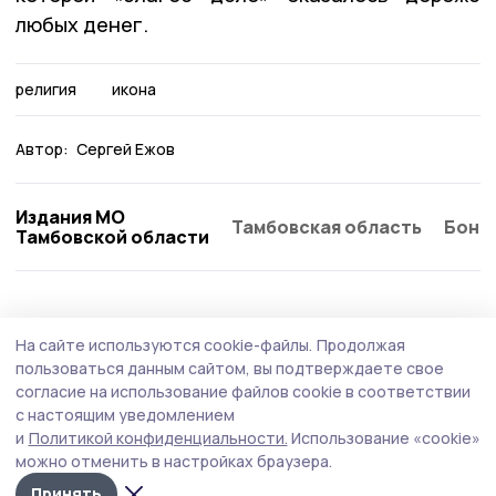
любых денег.
религия
икона
Автор:
Сергей Ежов
Издания МО
Тамбовская область
Бонд
Тамбовской области
Статья
22 июля , 13:02
На сайте используются cookie-файлы.
Продолжая
Из Большого Избердея – в большие
пользоваться данным сайтом, вы подтверждаете свое
города. Как учёный более 30 лет
согласие на использование файлов cookie в соответствии
с настоящим уведомлением
развивает питомник в Петровском округе
и
Политикой конфиденциальности.
Использование «cookie»
Питомник из тамбовского села Большой Избердей
можно отменить в настройках браузера.
снабжает растениями столицу и Петербург. Его
Принять